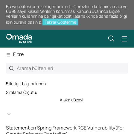
Bu web sitesi çerezler içermektedir. Çerezlerin kullanım amacı ve
6698 sayılı Kişisel Verilerin Korunması Kanunu uyarınca kişisel
verilerin kullanımına dair şirket politikası hakkında daha fazla bilgi
için
buraya
basınız.
Tekrar Gösterme
Filtre
5 ile ilgili bilgi bulundu
Sıralama Ölçütü:
Alaka düzeyi
Statement on Spring Framework RCE Vulnerability(For
Omada Software Controller)