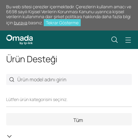
Bu web sitesi çerezler içermektedir. Çerezlerin kullanım amacı ve
6698 sayılı Kişisel Verilerin Korunması Kanunu uyarınca kişisel
verilerin kullanımına dair şirket politikası hakkında daha fazla bilgi
için
buraya
basınız.
Tekrar Gösterme
Ürün Desteği
Lütfen ürün kategorisini seçiniz.
Tüm