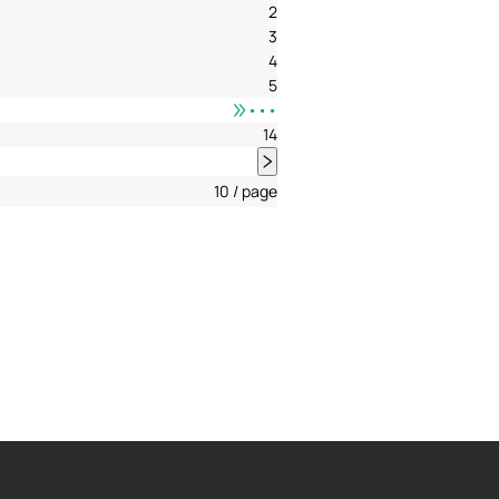
2
3
4
5
•••
14
10 / page