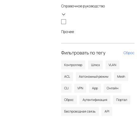
Справочное руководство
Прочее
Фильтровать по тегу
Сброс
Контроллер
Шлюз
VLAN
ACL
Автономный режим
Mesh
CLI
VPN
App
Онлайн
Сброс
Аутентификация
Портал
Беспроводная связь
API