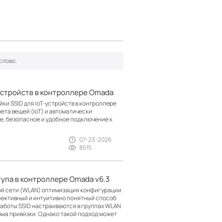
устройств в контроллере Omada
ки SSID для IoT-устройств в контроллере
ета вещей (IoT) и автоматически
е, безопасное и удобное подключение к
07-23-2026
8515
тупа в контроллере Omada v6.3
й сети (WLAN) оптимизация конфигурации
фективный и интуитивно понятный способ
работы SSID настраиваются в группах WLAN
зма привязки. Однако такой подход может