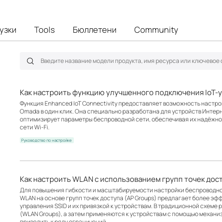
узки
Tools
Бюллетени
Community
Как настроить функцию улучшенного подключения IoT-
Функция Enhanced IoT Connectivity предоставляет возможность настрой
Omada в один клик. Она специально разработана для устройств Интерн
оптимизирует параметры беспроводной сети, обеспечивая их надёжно
сети Wi-Fi.
Руководство по настройке
Как настроить WLAN с использованием групп точек дос
Для повышения гибкости и масштабируемости настройки беспроводно
WLAN на основе групп точек доступа (AP Groups) предлагает более эф
управления SSID и их привязкой к устройствам. В традиционной схеме 
(WLAN Groups), а затем применяются к устройствам с помощью механи
приводить к ряду ограничений.