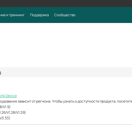
ние и треннинг
Поддержка
Сообщество
0
Link Device
рудования зависит от региона. Чтобы узнать о доступности продукта, посетит
8/V1.9)
.26/V1.28/V1.29)
V3.33)