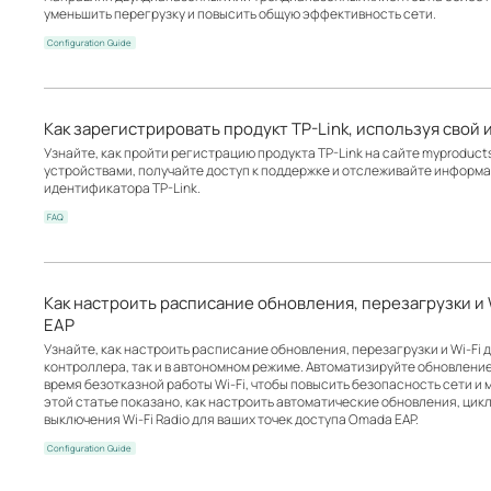
уменьшить перегрузку и повысить общую эффективность сети.
Configuration Guide
Как зарегистрировать продукт TP-Link, используя свой 
Узнайте, как пройти регистрацию продукта TP-Link на сайте myproduct
устройствами, получайте доступ к поддержке и отслеживайте информа
идентификатора TP-Link.
FAQ
Как настроить расписание обновления, перезагрузки и
EAP
Узнайте, как настроить расписание обновления, перезагрузки и Wi-Fi 
контроллера, так и в автономном режиме. Автоматизируйте обновлени
время безотказной работы Wi-Fi, чтобы повысить безопасность сети и
этой статье показано, как настроить автоматические обновления, цик
выключения Wi-Fi Radio для ваших точек доступа Omada EAP.
Configuration Guide