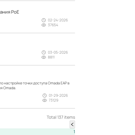
тания PoE
02-24-2026
37654
03-05-2026
8811
по настройке точки доступа Omada EAP в
ия Omada.
01-29-2026
73129
Total 137 items
1