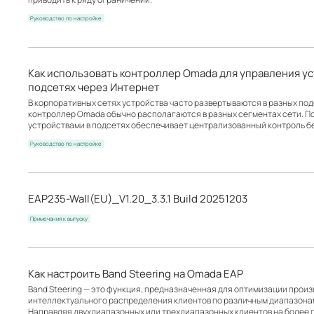
Руководство по настройке
Как использовать контроллер Omada для управления у
подсетях через Интернет
В корпоративных сетях устройства часто развертываются в разных под
контроллер Omada обычно располагаются в разных сегментах сети. П
устройствами в подсетях обеспечивает централизованный контроль б
Руководство по настройке
EAP235-Wall(EU)_V1.20_3.3.1 Build 20251203
Примечания к выпуску
Как настроить Band Steering на Omada EAP
Band Steering — это функция, предназначенная для оптимизации прои
интеллектуального распределения клиентов по различным диапазонам час
Направляя двухдиапазонных или трехдиапазонных клиентов на более 