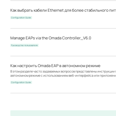
Как выбрать кабели Ethernet для более стабильного пи
Configuration Guide
Manage EAPs via the Omada Controller_V6.0
Руководство пользователя
Как настроить Omada EAP в автономном режиме
В этом разделе часто задаваемых вопросов представлены инструкции 
автономном режиме с использованием веб-интерфейса или приложен
Configuration Guide