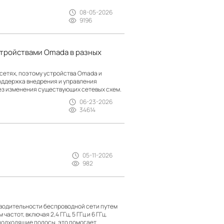
08-05-2026
9196
стройствами Omada в разных
сетях, поэтому устройства Omada и
оддержка внедрения и управления
ез изменения существующих сетевых схем.
06-23-2026
34614
05-11-2026
982
зводительности беспроводной сети путем
тот, включая 2,4 ГГц, 5 ГГц и 6 ГГц.
подходящие полосы, это помогает