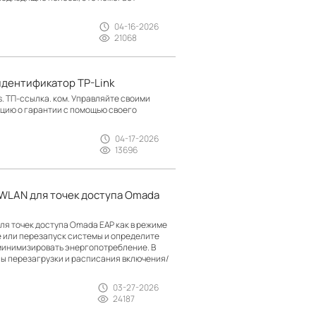
04-16-2026
21068
идентификатор TP-Link
s. ТП-ссылка. ком. Управляйте своими
цию о гарантии с помощью своего
04-17-2026
13696
 WLAN для точек доступа Omada
для точек доступа Omada EAP как в режиме
е или перезапуск системы и определите
 минимизировать энергопотребление. В
лы перезагрузки и расписания включения/
03-27-2026
24187