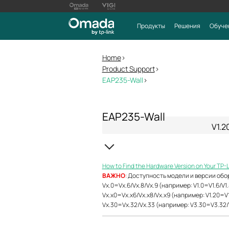
Продукты
Решения
Обуче
Home
>
Product Support
>
EAP235-Wall
>
EAP235-Wall
V1.2
How to Find the Hardware Version on Your TP-
ВАЖНО
: Доступность модели и версии обо
Vx.0=Vx.6/Vx.8/Vx.9 (например: V1.0=V1.6/V1.
Vx.x0=Vx.x6/Vx.x8/Vx.x9 (например: V1.20=V1
Vx.30=Vx.32/Vx.33 (например: V3.30=V3.32/