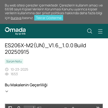
Bu web sitesi çerezler içermektedir. Çerezlerin kullanım amacı ve
6698 sayılı Kişisel Verilerin Korunması Kanunu uyarınca kişisel
verilerin kullanımına dair şirket politikası hakkında daha fazla bilgi
için
buraya
basınız.
Tekrar Gösterme
ES206X-M2(UN)_V1.6_1.0.0 Build
20250915
Sürüm Notu
10-23-2025
1653
Bu Makalenin Geçerliliği