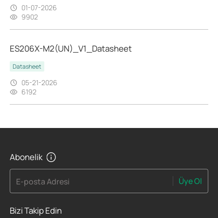
01-07-2026
9902
ES206X-M2(UN)_V1_Datasheet
Datasheet
05-21-2026
6192
Abonelik
Üye Ol
E-posta Adresi
Bizi Takip Edin