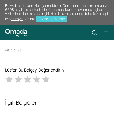
Bu web sitesi çerezler içermektedir. Çerezlerin kullanım amacı ve
6698 sayılı Kişisel Verilerin Korunması Kanunu uyarınca kişisel
verilerin kullanımına dair şirket politikası hakkında daha fazla bilgi
için
buraya
basınız.
Tekrar Gösterme
23493
Lütfen Bu Belgeyi Değerlendirin
İlgili Belgeler