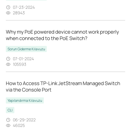
07-23-2024
28943
Why my PoE powered device cannot work properly
when connected to the PoE Switch?
Sorun Giderme Kılavuzu
07-01-2024
105593
How to Access TP-Link JetStream Managed Switch
via the Console Port
Yapılandırma Kılavuzu
CLI
06-29-2022
46025