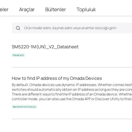
eler
Araçlar
Bültenler
Topluluk
SM5220-1M(UN)_V2_Datasheet
Datasheet
How to find IP address of my Omada Devices
By default, Omada devices use dynamic IP addresses. Whether connected to 
switches should automatically obtain an IP address as long as they are con
There are different ways to find the IP address of an Omada device. Whethe
controller mode, you can also use the Omada APP or Discover Utility to find i
Yapılandırma Kılavuzu