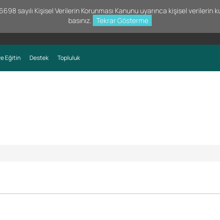
98 sayılı Kişisel Verilerin Korunması Kanunu uyarınca kişisel verilerin kul
basınız.
Tekrar Gösterme
e Eğitin
Destek
Topluluk