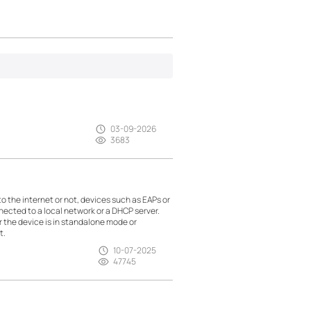
03-09-2026
3683
the internet or not, devices such as EAPs or
nected to a local network or a DHCP server.
r the device is in standalone mode or
t.
10-07-2025
47745