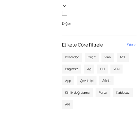
Diğer
Etikete Göre Filtrele
Sıfırla
Kontrolör
Geçit
Vlan
ACL
Bağımsız
Ağ
CLI
VPN
App
Çevrimiçi
Sıfırla
Kimlik doğrulama
Portal
Kablosuz
API