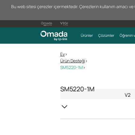
Bu web sitesi çerezler içermektedir. Çerezlerin kullanım amacı ve 66
Ürünler
Çözümler
Öğrenin v
Ev
>
Ürün Desteği
>
SM5220-1M
>
SM5220-1M
V2