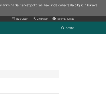
lanımına dair şirket politikası hakkında daha fazla bilgi için
buraya
Bize Ulaşın
Giriş Yapın
Türkiye / Türkçe
Arama