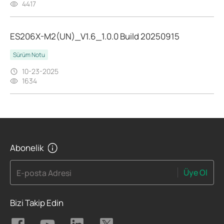
4417
ES206X-M2(UN)_V1.6_1.0.0 Build 20250915
Sürüm Notu
10-23-2025
1634
Abonelik
Üye Ol
E-posta Adresi
Bizi Takip Edin