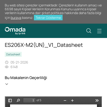
Bu web sitesi çerezler içermektedir. Çerezlerin kullanım amacı ve
6698 sayılı Kişisel Verilerin Korunması Kanunu uyarınca kişisel
verilerin kullanımına dair şirket politikası hakkında daha fazla bilgi
için
buraya
basınız.
Tekrar Gösterme
ES206X-M2(UN)_V1_Datasheet
Datasheet
05-21-2026
6148
Bu Makalenin Geçerliliği